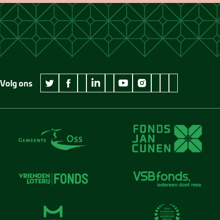
Volg ons
wikipedia Museum Jan Cunen
googleplus Museum Jan Cunen
pinterest Museum
github Museum
vimeo Museu
twitter Museum Jan Cunen
facebook Museum Jan Cunen
linkedin Museum Jan Cunen
youtube Museum Jan Cunen
instagram Museum Jan