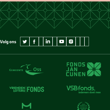
Volg ons
wikipedia Museum Jan Cunen
googleplus Museum Jan Cunen
pinterest Museum
github Museum
vimeo Museu
twitter Museum Jan Cunen
facebook Museum Jan Cunen
linkedin Museum Jan Cunen
youtube Museum Jan Cunen
instagram Museum Jan