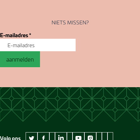
NIETS MISSEN?
E-mailadres
*
aanmelden
Volg ons
wikipedia Museum Jan Cunen
googleplus Museum Jan Cunen
pinterest Museum
github Museum
vimeo Museu