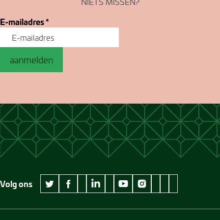
NIETS MISSEN?
E-mailadres
*
aanmelden
Volg ons
wikipedia Museum Jan Cunen
googleplus Museum Jan Cunen
pinterest Museum
github Museum
vimeo Museu
twitter Museum Jan Cunen
facebook Museum Jan Cunen
linkedin Museum Jan Cunen
youtube Museum Jan Cunen
instagram Museum Jan