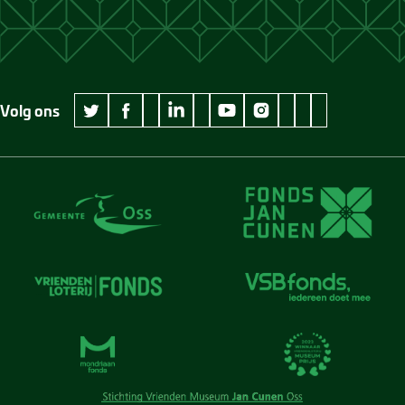
Volg ons
wikipedia Museum Jan Cunen
googleplus Museum Jan Cunen
pinterest Museum
github Museum
vimeo Museu
twitter Museum Jan Cunen
facebook Museum Jan Cunen
linkedin Museum Jan Cunen
youtube Museum Jan Cunen
instagram Museum Jan