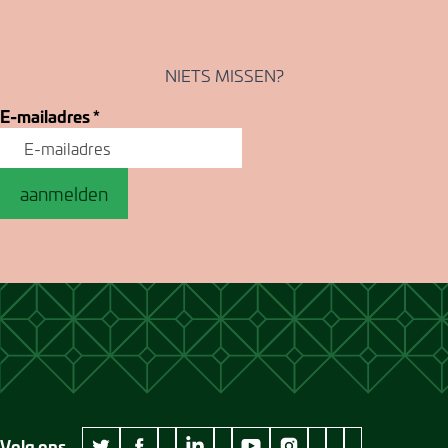
NIETS MISSEN?
E-mailadres
*
aanmelden
Volg ons
wikipedia Museum Jan Cunen
googleplus Museum Jan Cunen
pinterest Museum
github Museum
vimeo Museu