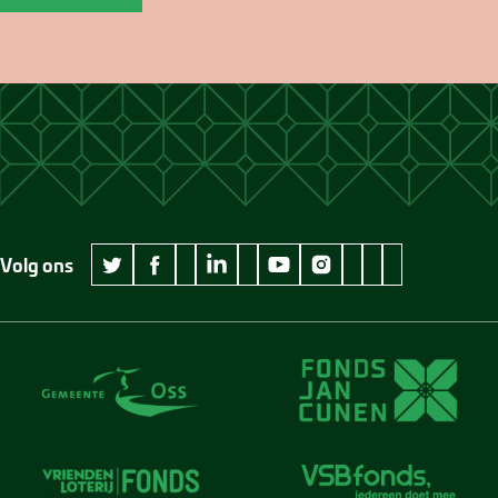
Volg ons
wikipedia Museum Jan Cunen
googleplus Museum Jan Cunen
pinterest Museum
github Museum
vimeo Museu
twitter Museum Jan Cunen
facebook Museum Jan Cunen
linkedin Museum Jan Cunen
youtube Museum Jan Cunen
instagram Museum Jan