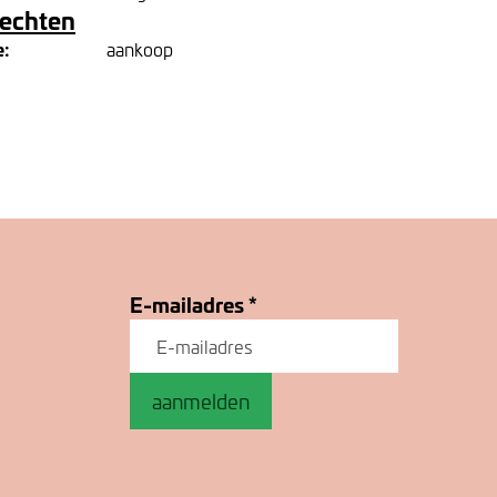
rechten
e:
aankoop
E-mailadres
*
aanmelden