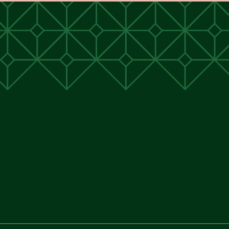
unen
unen
 Cunen