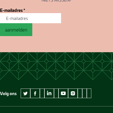
E-mailadres
*
aanmelden
Volg ons
wikipedia Museum Jan Cunen
googleplus Museum Jan Cunen
pinterest Museum
github Museum
vimeo Museu
twitter Museum Jan Cunen
facebook Museum Jan Cunen
linkedin Museum Jan Cunen
youtube Museum Jan Cunen
instagram Museum Jan