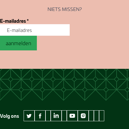
NIETS MISSEN?
E-mailadres
*
aanmelden
Volg ons
wikipedia Museum Jan Cunen
googleplus Museum Jan Cunen
pinterest Museum
github Museum
vimeo Museu
twitter Museum Jan Cunen
facebook Museum Jan Cunen
linkedin Museum Jan Cunen
youtube Museum Jan Cunen
instagram Museum Jan