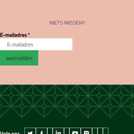
NIETS MISSEN?
E-mailadres
*
aanmelden
Volg ons
wikipedia Museum Jan Cunen
googleplus Museum Jan Cunen
pinterest Museum
github Museum
vimeo Museu