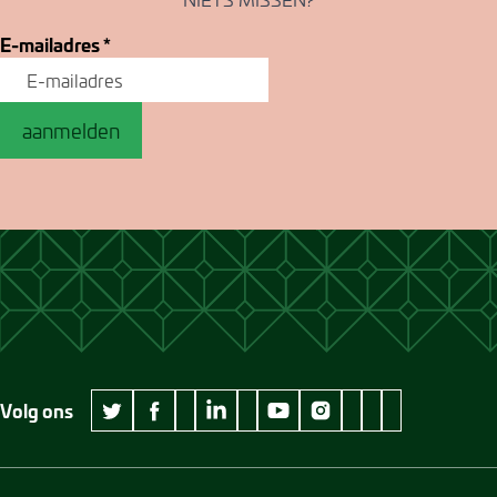
E-mailadres
*
aanmelden
Volg ons
wikipedia Museum Jan Cunen
googleplus Museum Jan Cunen
pinterest Museum
github Museum
vimeo Museu
twitter Museum Jan Cunen
facebook Museum Jan Cunen
linkedin Museum Jan Cunen
youtube Museum Jan Cunen
instagram Museum Jan