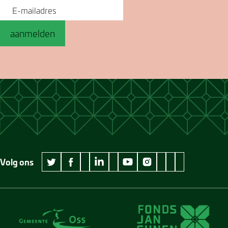
aanmelden
Volg ons
wikipedia Museum Jan Cunen
googleplus Museum Jan Cunen
pinterest Museum
github Museum
vimeo Museu
twitter Museum Jan Cunen
facebook Museum Jan Cunen
linkedin Museum Jan Cunen
youtube Museum Jan Cunen
instagram Museum Jan