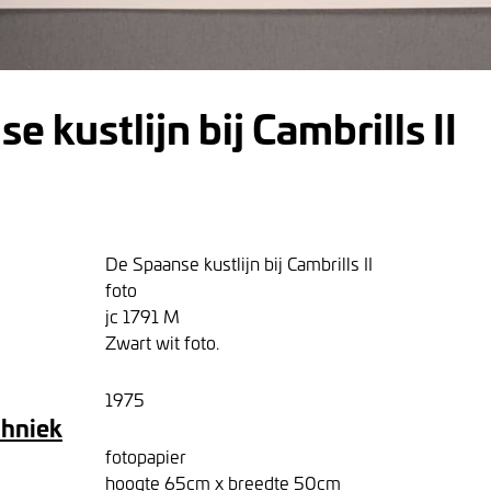
e kustlijn bij Cambrills II
De Spaanse kustlijn bij Cambrills II
foto
jc 1791 M
Zwart wit foto.
1975
chniek
fotopapier
hoogte 65cm x breedte 50cm