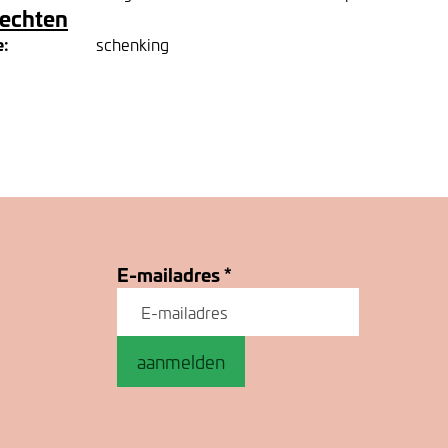
rechten
e:
schenking
E-mailadres
*
aanmelden