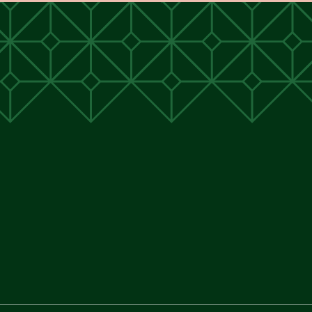
unen
unen
 Cunen