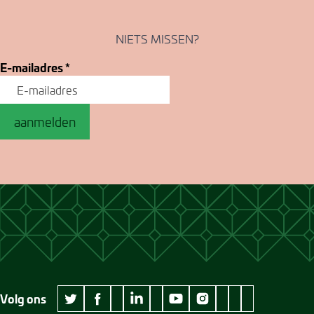
NIETS MISSEN?
E-mailadres
*
aanmelden
Volg ons
wikipedia Museum Jan Cunen
googleplus Museum Jan Cunen
pinterest Museum
github Museum
vimeo Museu
twitter Museum Jan Cunen
facebook Museum Jan Cunen
linkedin Museum Jan Cunen
youtube Museum Jan Cunen
instagram Museum Jan