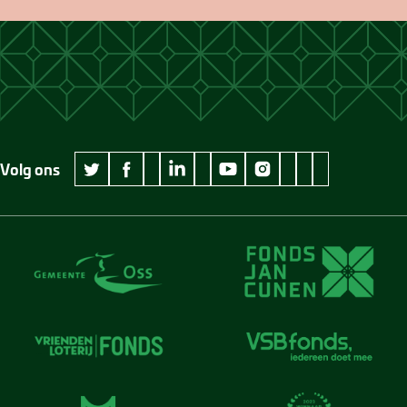
Volg ons
wikipedia Museum Jan Cunen
googleplus Museum Jan Cunen
pinterest Museum
github Museum
vimeo Museu
twitter Museum Jan Cunen
facebook Museum Jan Cunen
linkedin Museum Jan Cunen
youtube Museum Jan Cunen
instagram Museum Jan