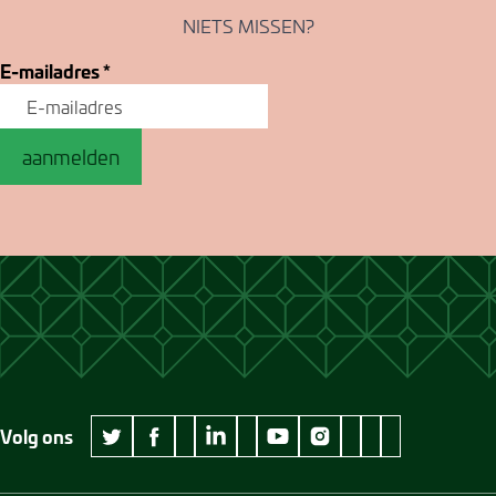
NIETS MISSEN?
E-mailadres
*
aanmelden
Volg ons
wikipedia Museum Jan Cunen
googleplus Museum Jan Cunen
pinterest Museum
github Museum
vimeo Museu
twitter Museum Jan Cunen
facebook Museum Jan Cunen
linkedin Museum Jan Cunen
youtube Museum Jan Cunen
instagram Museum Jan