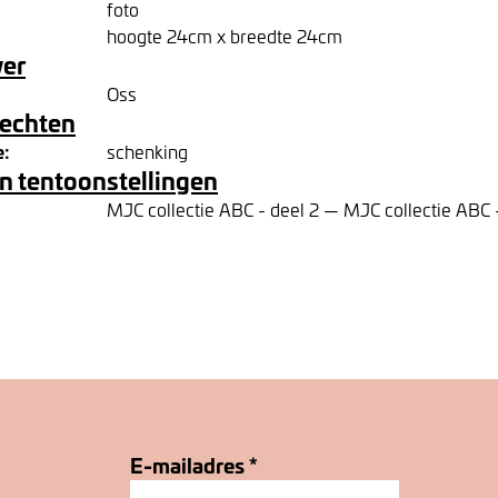
foto
hoogte 24cm x breedte 24cm
ver
Oss
rechten
e:
schenking
n tentoonstellingen
MJC collectie ABC - deel 2 — MJC collectie ABC 
E-mailadres
*