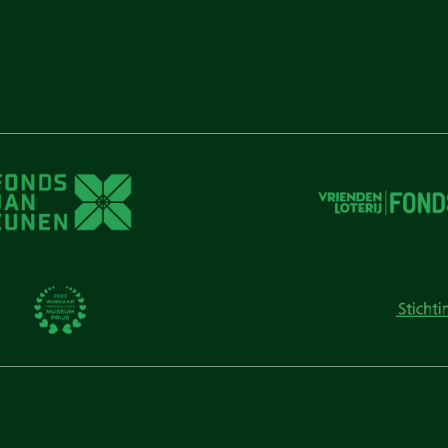
unen
unen
 Cunen