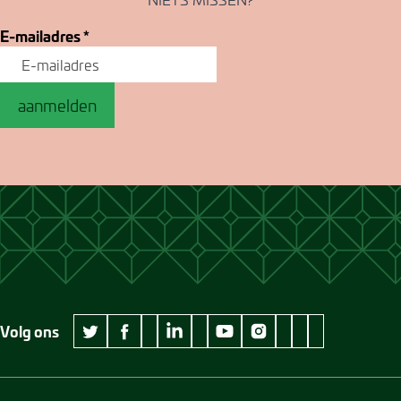
E-mailadres
*
aanmelden
Volg ons
wikipedia Museum Jan Cunen
googleplus Museum Jan Cunen
pinterest Museum
github Museum
vimeo Museu
twitter Museum Jan Cunen
facebook Museum Jan Cunen
linkedin Museum Jan Cunen
youtube Museum Jan Cunen
instagram Museum Jan