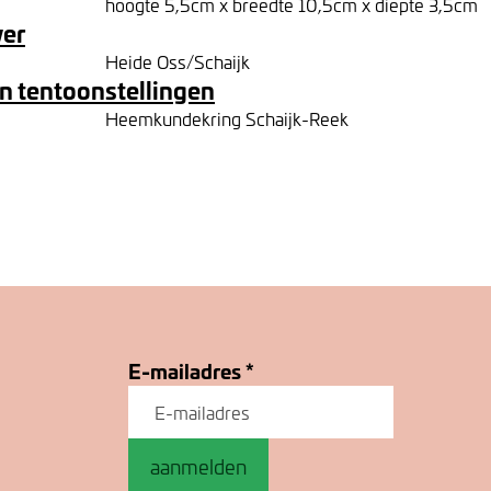
hoogte 5,5cm x breedte 10,5cm x diepte 3,5cm
ver
Heide Oss/Schaijk
n tentoonstellingen
Heemkundekring Schaijk-Reek
E-mailadres
*
aanmelden