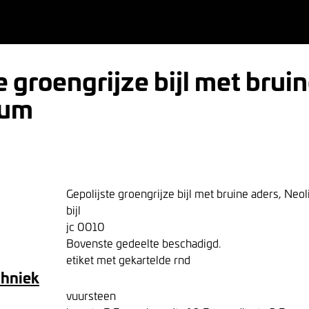
e groengrijze bijl met bruin
cum
Gepolijste groengrijze bijl met bruine aders, Neo
bijl
jc 0010
Bovenste gedeelte beschadigd.
etiket met gekartelde rnd
chniek
vuursteen