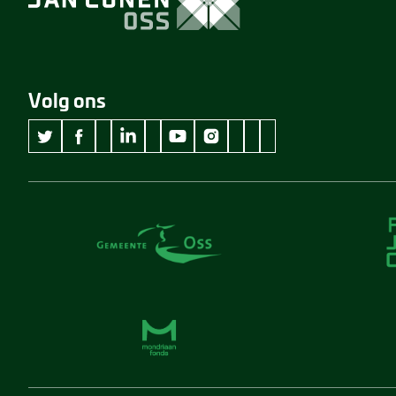
Volg ons
wikipedia Museum Jan Cunen
googleplus Museum Jan Cunen
pinterest Museum Jan C
github Museum Jan C
vimeo Museum Jan
twitter Museum Jan Cunen
facebook Museum Jan Cunen
linkedin Museum Jan Cunen
youtube Museum Jan Cunen
instagram Museum Jan Cunen