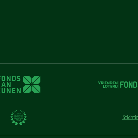
unen
unen
 Cunen