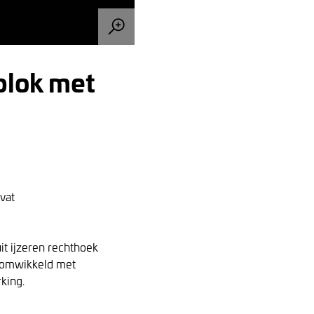
blok met
vat
it ijzeren rechthoek
t omwikkeld met
king.