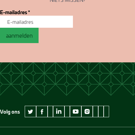
E-mailadres
*
aanmelden
Volg ons
wikipedia Museum Jan Cunen
googleplus Museum Jan Cunen
pinterest Museum
github Museum
vimeo Museu
twitter Museum Jan Cunen
facebook Museum Jan Cunen
linkedin Museum Jan Cunen
youtube Museum Jan Cunen
instagram Museum Jan