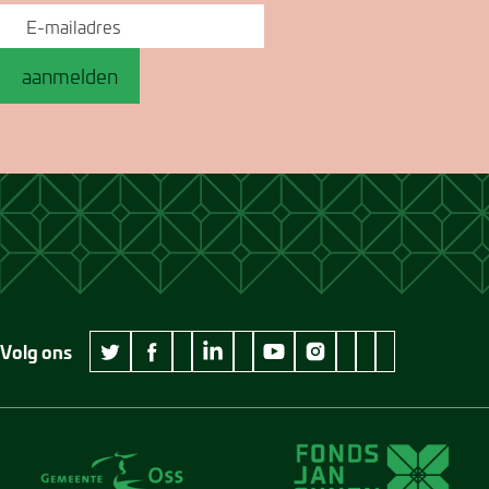
aanmelden
Volg ons
wikipedia Museum Jan Cunen
googleplus Museum Jan Cunen
pinterest Museum
github Museum
vimeo Museu
twitter Museum Jan Cunen
facebook Museum Jan Cunen
linkedin Museum Jan Cunen
youtube Museum Jan Cunen
instagram Museum Jan