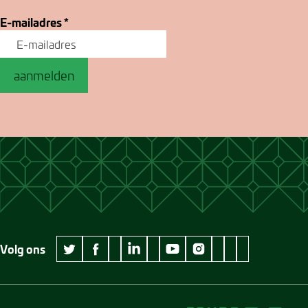
E-mailadres
*
aanmelden
Volg ons
wikipedia Museum Jan Cunen
googleplus Museum Jan Cunen
pinterest Museum
github Museum
vimeo Museu
twitter Museum Jan Cunen
facebook Museum Jan Cunen
linkedin Museum Jan Cunen
youtube Museum Jan Cunen
instagram Museum Jan