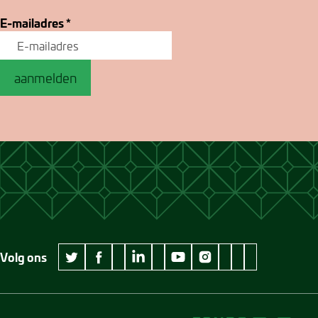
E-mailadres
*
aanmelden
Volg ons
wikipedia Museum Jan Cunen
googleplus Museum Jan Cunen
pinterest Museum
github Museum
vimeo Museu
twitter Museum Jan Cunen
facebook Museum Jan Cunen
linkedin Museum Jan Cunen
youtube Museum Jan Cunen
instagram Museum Jan