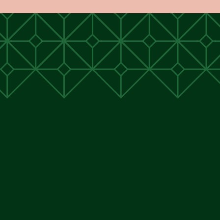
unen
unen
 Cunen