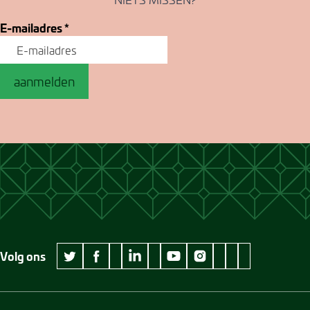
E-mailadres
*
aanmelden
Volg ons
wikipedia Museum Jan Cunen
googleplus Museum Jan Cunen
pinterest Museum
github Museum
vimeo Museu
twitter Museum Jan Cunen
facebook Museum Jan Cunen
linkedin Museum Jan Cunen
youtube Museum Jan Cunen
instagram Museum Jan