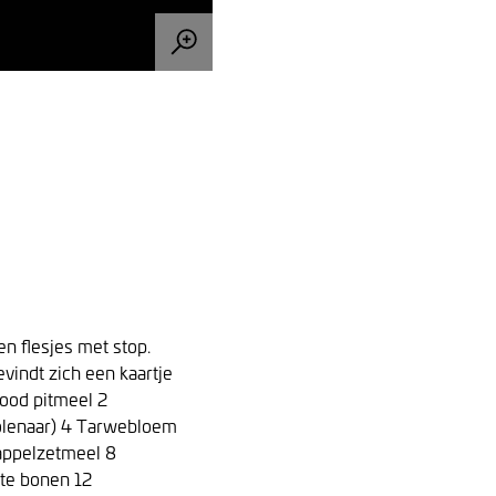
n flesjes met stop.
bevindt zich een kaartje
ood pitmeel 2
olenaar) 4 Tarwebloem
appelzetmeel 8
te bonen 12