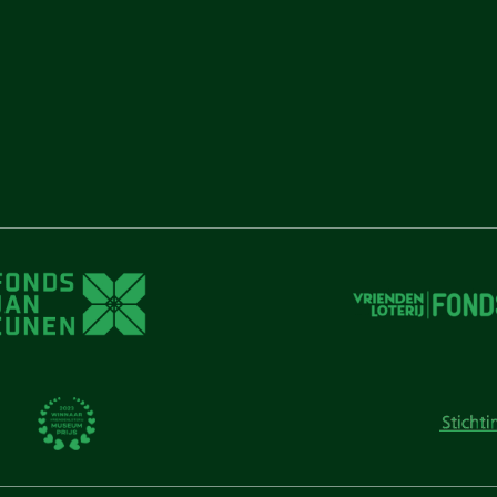
unen
unen
 Cunen