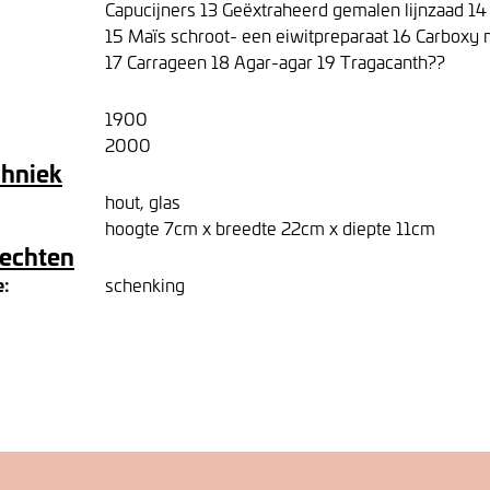
Capucijners 13 Geëxtraheerd gemalen lijnzaad 14
15 Maïs schroot- een eiwitpreparaat 16 Carboxy 
17 Carrageen 18 Agar-agar 19 Tragacanth??
1900
2000
chniek
hout, glas
hoogte 7cm x breedte 22cm x diepte 11cm
rechten
e:
schenking