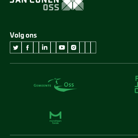
Volg ons
wikipedia Museum Jan Cunen
googleplus Museum Jan Cunen
pinterest Museum Jan C
github Museum Jan C
vimeo Museum Jan
twitter Museum Jan Cunen
facebook Museum Jan Cunen
linkedin Museum Jan Cunen
youtube Museum Jan Cunen
instagram Museum Jan Cunen