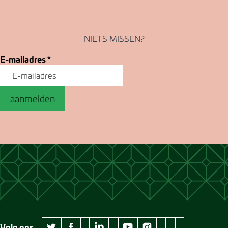
NIETS MISSEN?
E-mailadres
*
aanmelden
Volg ons
wikipedia Museum Jan Cunen
googleplus Museum Jan Cunen
pinterest Museum
github Museum
vimeo Museu