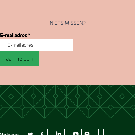
NIETS MISSEN?
E-mailadres
*
aanmelden
Volg ons
wikipedia Museum Jan Cunen
googleplus Museum Jan Cunen
pinterest Museum
github Museum
vimeo Museu