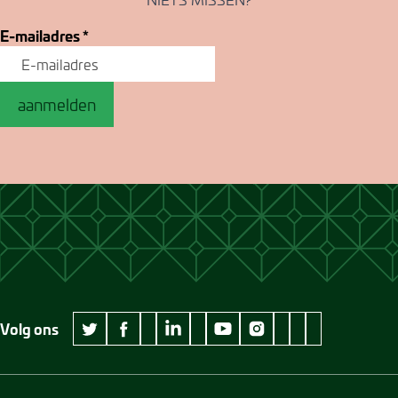
E-mailadres
*
aanmelden
Volg ons
wikipedia Museum Jan Cunen
googleplus Museum Jan Cunen
pinterest Museum
github Museum
vimeo Museu
twitter Museum Jan Cunen
facebook Museum Jan Cunen
linkedin Museum Jan Cunen
youtube Museum Jan Cunen
instagram Museum Jan