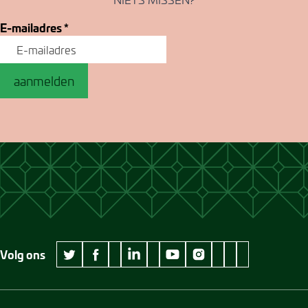
E-mailadres
*
aanmelden
Volg ons
wikipedia Museum Jan Cunen
googleplus Museum Jan Cunen
pinterest Museum
github Museum
vimeo Museu
twitter Museum Jan Cunen
facebook Museum Jan Cunen
linkedin Museum Jan Cunen
youtube Museum Jan Cunen
instagram Museum Jan