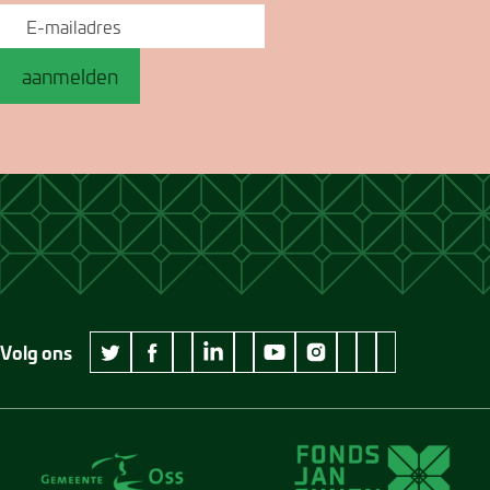
aanmelden
Volg ons
wikipedia Museum Jan Cunen
googleplus Museum Jan Cunen
pinterest Museum
github Museum
vimeo Museu
twitter Museum Jan Cunen
facebook Museum Jan Cunen
linkedin Museum Jan Cunen
youtube Museum Jan Cunen
instagram Museum Jan