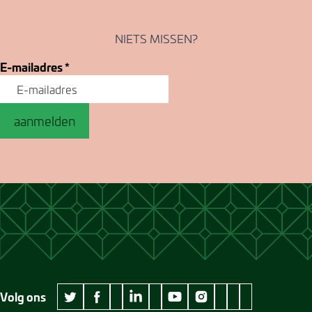
NIETS MISSEN?
E-mailadres
*
aanmelden
Volg ons
wikipedia Museum Jan Cunen
googleplus Museum Jan Cunen
pinterest Museum
github Museum
vimeo Museu
twitter Museum Jan Cunen
facebook Museum Jan Cunen
linkedin Museum Jan Cunen
youtube Museum Jan Cunen
instagram Museum Jan