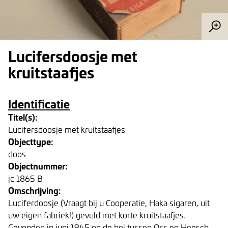
Lucifersdoosje met
kruitstaafjes
Identificatie
Titel(s):
Lucifersdoosje met kruitstaafjes
Objecttype:
doos
Objectnummer:
jc 1865 B
Omschrijving:
Luciferdoosje (Vraagt bij u Cooperatie, Haka sigaren, uit
uw eigen fabriek!) gevuld met korte kruitstaafjes.
Gevonden in juni 1945 op de hei tussen Oss en Heesch