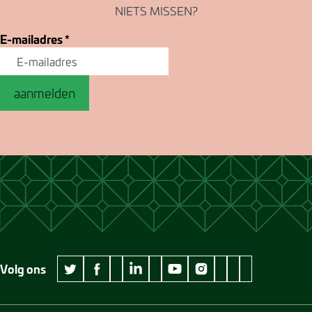
NIETS MISSEN?
E-mailadres
*
aanmelden
Volg ons
wikipedia Museum Jan Cunen
googleplus Museum Jan Cunen
pinterest Museum
github Museum
vimeo Museu
twitter Museum Jan Cunen
facebook Museum Jan Cunen
linkedin Museum Jan Cunen
youtube Museum Jan Cunen
instagram Museum Jan