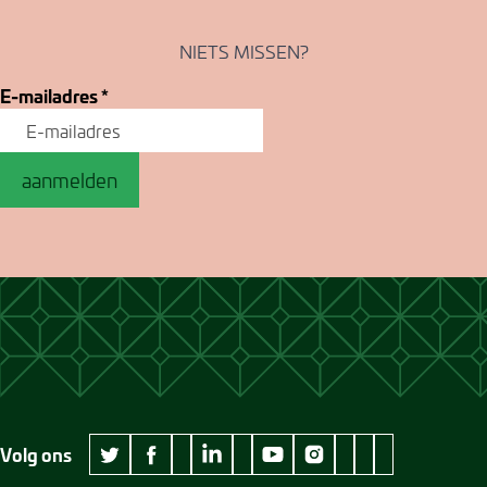
NIETS MISSEN?
E-mailadres
*
aanmelden
Volg ons
wikipedia Museum Jan Cunen
googleplus Museum Jan Cunen
pinterest Museum
github Museum
vimeo Museu
twitter Museum Jan Cunen
facebook Museum Jan Cunen
linkedin Museum Jan Cunen
youtube Museum Jan Cunen
instagram Museum Jan