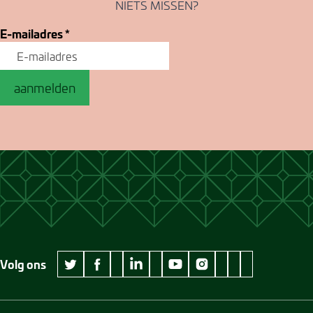
NIETS MISSEN?
E-mailadres
*
aanmelden
Volg ons
wikipedia Museum Jan Cunen
googleplus Museum Jan Cunen
pinterest Museum
github Museum
vimeo Museu
twitter Museum Jan Cunen
facebook Museum Jan Cunen
linkedin Museum Jan Cunen
youtube Museum Jan Cunen
instagram Museum Jan