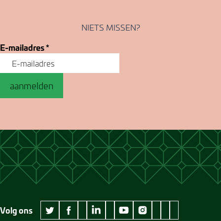
NIETS MISSEN?
E-mailadres
*
aanmelden
Volg ons
wikipedia Museum Jan Cunen
googleplus Museum Jan Cunen
pinterest Museum
github Museum
vimeo Museu
twitter Museum Jan Cunen
facebook Museum Jan Cunen
linkedin Museum Jan Cunen
youtube Museum Jan Cunen
instagram Museum Jan