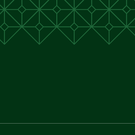
unen
unen
 Cunen