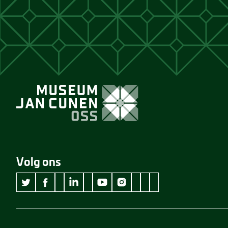
Volg ons
wikipedia Museum Jan Cunen
googleplus Museum Jan Cunen
pinterest Museum Jan C
github Museum Jan C
vimeo Museum Jan
twitter Museum Jan Cunen
facebook Museum Jan Cunen
linkedin Museum Jan Cunen
youtube Museum Jan Cunen
instagram Museum Jan Cunen