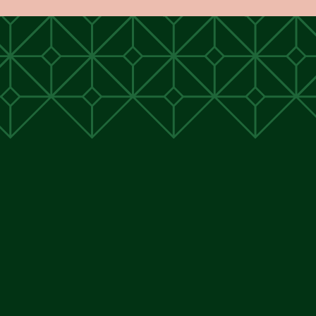
unen
unen
 Cunen