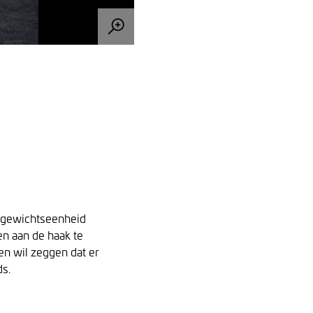
r gewichtseenheid
n aan de haak te
n wil zeggen dat er
ds.