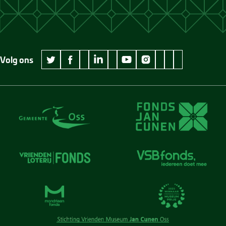
Volg ons
wikipedia Museum Jan Cunen
googleplus Museum Jan Cunen
pinterest Museum
github Museum
vimeo Museu
twitter Museum Jan Cunen
facebook Museum Jan Cunen
linkedin Museum Jan Cunen
youtube Museum Jan Cunen
instagram Museum Jan