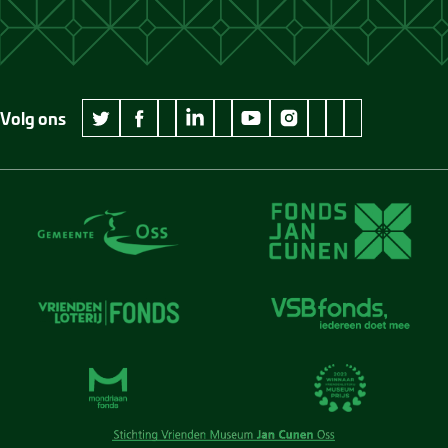
Volg ons
wikipedia Museum Jan Cunen
googleplus Museum Jan Cunen
pinterest Museum
github Museum
vimeo Museu
twitter Museum Jan Cunen
facebook Museum Jan Cunen
linkedin Museum Jan Cunen
youtube Museum Jan Cunen
instagram Museum Jan