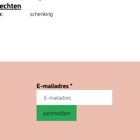
rechten
e:
schenking
E-mailadres
*
aanmelden