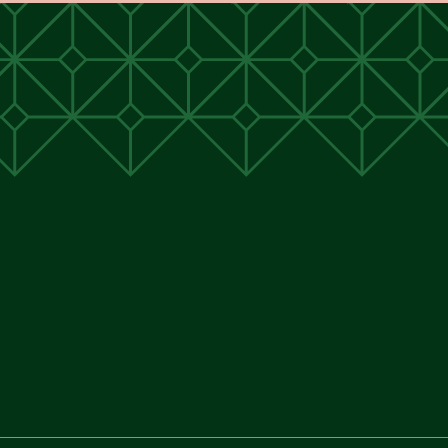
unen
unen
 Cunen