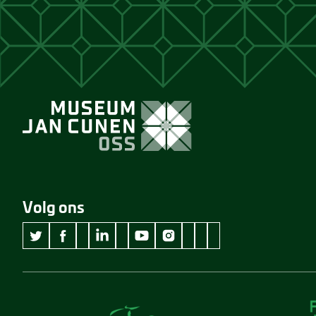
Volg ons
wikipedia Museum Jan Cunen
googleplus Museum Jan Cunen
pinterest Museum Jan C
github Museum Jan C
vimeo Museum Jan
twitter Museum Jan Cunen
facebook Museum Jan Cunen
linkedin Museum Jan Cunen
youtube Museum Jan Cunen
instagram Museum Jan Cunen