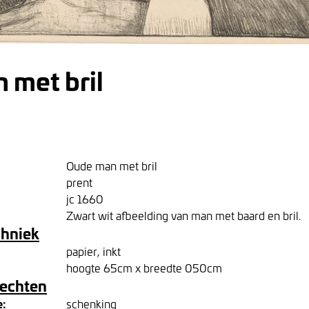
 met bril
Oude man met bril
prent
jc 1660
Zwart wit afbeelding van man met baard en bril.
chniek
papier, inkt
hoogte 65cm x breedte 050cm
rechten
e:
schenking