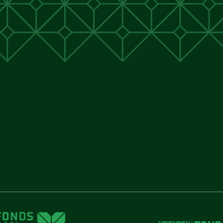
unen
unen
 Cunen