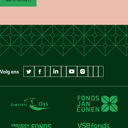
Volg ons
wikipedia Museum Jan Cunen
googleplus Museum Jan Cunen
pinterest Museum
github Museum
vimeo Museu
twitter Museum Jan Cunen
facebook Museum Jan Cunen
linkedin Museum Jan Cunen
youtube Museum Jan Cunen
instagram Museum Jan