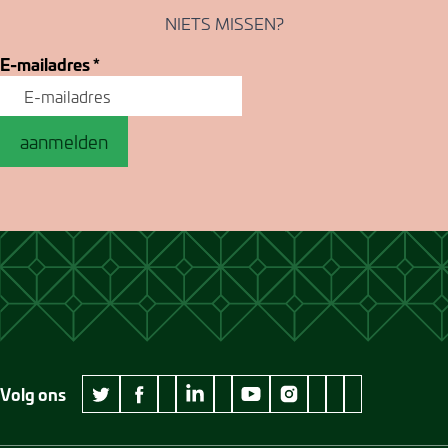
NIETS MISSEN?
E-mailadres
*
aanmelden
Volg ons
wikipedia Museum Jan Cunen
googleplus Museum Jan Cunen
pinterest Museum
github Museum
vimeo Museu
twitter Museum Jan Cunen
facebook Museum Jan Cunen
linkedin Museum Jan Cunen
youtube Museum Jan Cunen
instagram Museum Jan