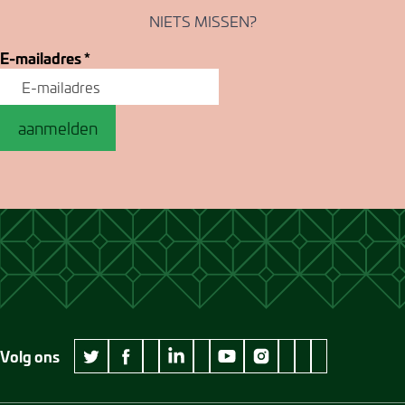
NIETS MISSEN?
E-mailadres
*
aanmelden
Volg ons
wikipedia Museum Jan Cunen
googleplus Museum Jan Cunen
pinterest Museum
github Museum
vimeo Museu
twitter Museum Jan Cunen
facebook Museum Jan Cunen
linkedin Museum Jan Cunen
youtube Museum Jan Cunen
instagram Museum Jan