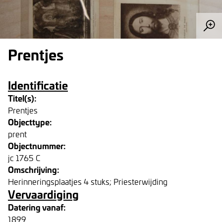
Prentjes
Identificatie
Titel(s):
Prentjes
Objecttype:
prent
Objectnummer:
jc 1765 C
Omschrijving:
Herinneringsplaatjes 4 stuks; Priesterwijding
Vervaardiging
Datering vanaf:
1899