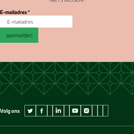
E-mailadres
*
aanmelden
Volg ons
wikipedia Museum Jan Cunen
googleplus Museum Jan Cunen
pinterest Museum
github Museum
vimeo Museu
twitter Museum Jan Cunen
facebook Museum Jan Cunen
linkedin Museum Jan Cunen
youtube Museum Jan Cunen
instagram Museum Jan