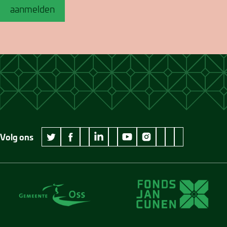
aanmelden
Volg ons
wikipedia Museum Jan Cunen
googleplus Museum Jan Cunen
pinterest Museum
github Museum
vimeo Museu
twitter Museum Jan Cunen
facebook Museum Jan Cunen
linkedin Museum Jan Cunen
youtube Museum Jan Cunen
instagram Museum Jan